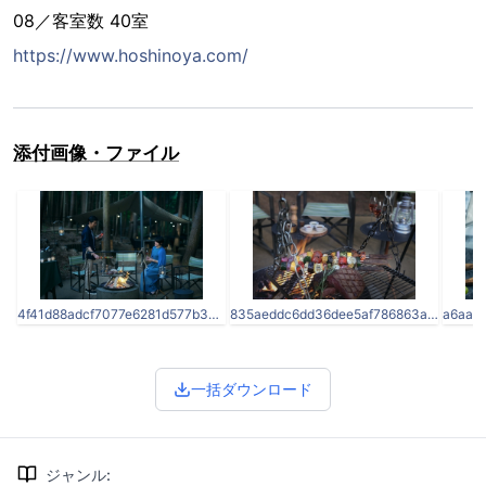
08／客室数 40室
https://www.hoshinoya.com/
添付画像・ファイル
4f41d88adcf7077e6281d577b34f27a4.jpg
835aeddc6dd36dee5af786863a971a04.jpg
一括ダウンロード
ジャンル
: