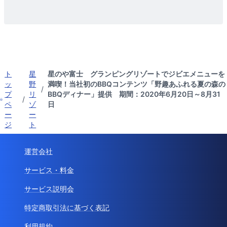
ト
星
星のや富士 グランピングリゾートでジビエメニューを
ッ
野
満喫！当社初のBBQコンテンツ「野趣あふれる夏の森の
/
プ
リ
BBQディナー」提供 期間：2020年6月20日～8月31
/
ペ
ゾ
日
ー
ー
ジ
ト
運営会社
サービス・料金
サービス説明会
特定商取引法に基づく表記
利用規約