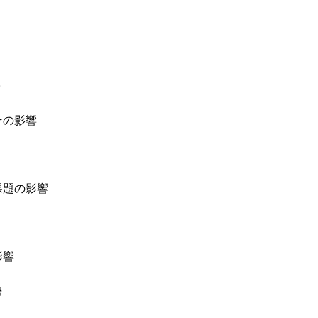
子
その影響
課題の影響
影響
勢