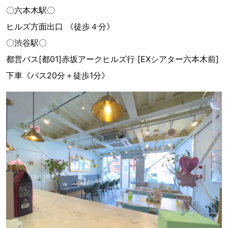
〇六本木駅〇
ヒルズ方面出口 《徒歩４分》
〇渋谷駅〇
都営バス[都01]赤坂アークヒルズ行 [EXシアター六本木前]
下車《バス20分＋徒歩1分》