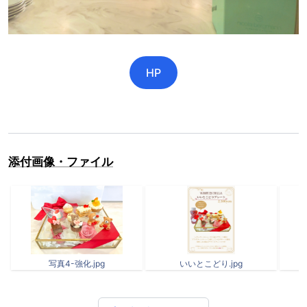
HP
添付画像・ファイル
写真4-強化.jpg
いいとこどり.jpg