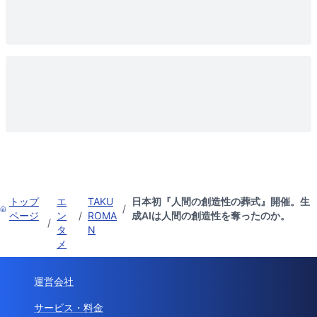
トップ
エ
TAKU
日本初『人間の創造性の葬式』開催。生
/
ページ
ン
/
ROMA
成AIは人間の創造性を奪ったのか。
/
タ
N
メ
運営会社
サービス・料金