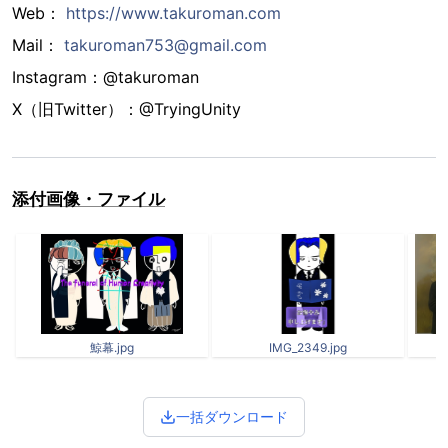
Web：
https://www.takuroman.com
Mail：
takuroman753@gmail.com
Instagram：@takuroman
X（旧Twitter）：@TryingUnity
添付画像・ファイル
鯨幕.jpg
IMG_2349.jpg
一括ダウンロード