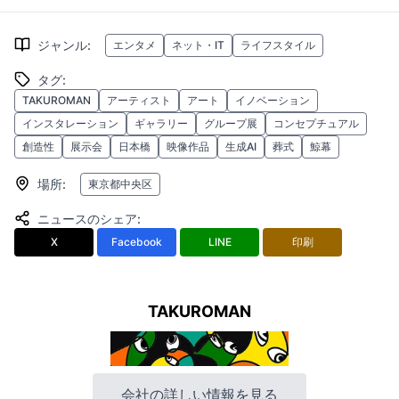
ジャンル
:
エンタメ
ネット・IT
ライフスタイル
タグ
:
TAKUROMAN
アーティスト
アート
イノベーション
インスタレーション
ギャラリー
グループ展
コンセプチュアル
創造性
展示会
日本橋
映像作品
生成AI
葬式
鯨幕
場所
:
東京都中央区
ニュースのシェア
:
X
Facebook
LINE
印刷
TAKUROMAN
会社の詳しい情報を見る