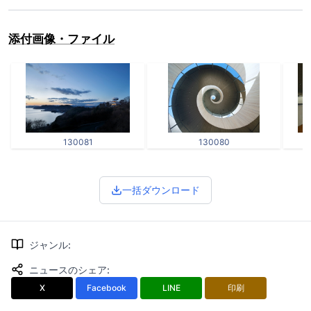
添付画像・ファイル
130081
130080
一括ダウンロード
ジャンル
:
ニュースのシェア
:
X
Facebook
LINE
印刷