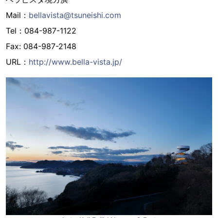
Mail：
bellavista@tsuneishi.com
Tel：084-987-1122
Fax: 084-987-2148
URL：
http://www.bella-vista.jp/