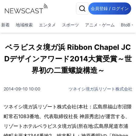
会員登録 / ログイン
新着
地域検索
エンタメ
スポーツ
アニメ・ゲーム
BtoB
ベラビスタ境ガ浜 Ribbon Chapel JC
Dデザインアワード2014大賞受賞～世
界初の二重螺旋構造～
2014-09-10 10:00
ツネイシ境ガ浜リゾート株式会社
ツネイシ境ガ浜リゾート株式会社(本社：広島県福山市沼隈
町常石1083番地、代表取締役社長 神原秀忠)が運営する、
リゾートホテルベラビスタ境ガ浜(所在地:広島県尾道市浦
崎町大平木1344番地2、総支配人：神原秀明)の「Ribbon