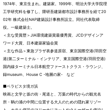
1974年、東京生まれ。建築家。1999年、明治大学大学院理
工学研究科を修了し、隈研吾建築都市設計事務所を経て20
02年 株式会社NAP建築設計事務所設立。同社代表取締
役。一級建築士。
＜主な受賞歴＞JIA環境建築賞最優秀賞、JCDデザインア
ワード大賞、日本建築家協会賞
＜主な作品＞東急プラザ表参道原宿、東京国際空港(羽田空
港)第二ターミナル・インテリア、東京国際空港(羽田空港)
国内線ターミナル日本航空ファーストクラス・ラウンジ、
録museum、House C -地層の家- など
■ベラビスタ境ガ浜
映画と文学と坂の街・尾道と、万葉の時代からの観光名
所・鞆の浦の中間に位置する大人のための隠れ家リゾー
ト。ホテル併設のマリーナにヨットやクルーザーを停泊し