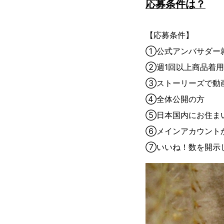
応募条件は？
【応募条件】
①公式アンバサダー就任期
②週1回以上商品着
③ストーリーズで動
④全体公開の方
⑤日本国内にお住ま
⑥メインアカウント
⑦いいね！数を開示