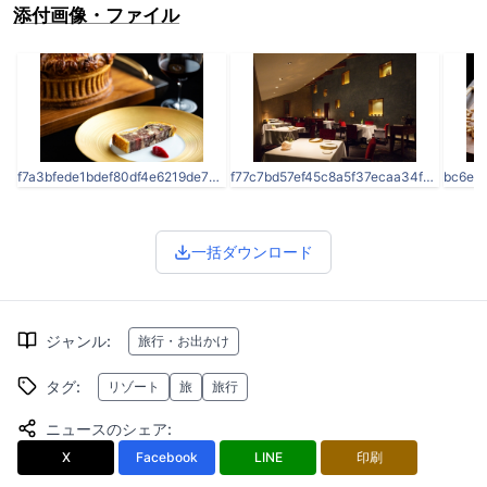
添付画像・ファイル
f7a3bfede1bdef80df4e6219de75f456.jpg
f77c7bd57ef45c8a5f37ecaa34fe28f9.jpg
一括ダウンロード
ジャンル
:
旅行・お出かけ
タグ
:
リゾート
旅
旅行
ニュースのシェア
:
X
Facebook
LINE
印刷