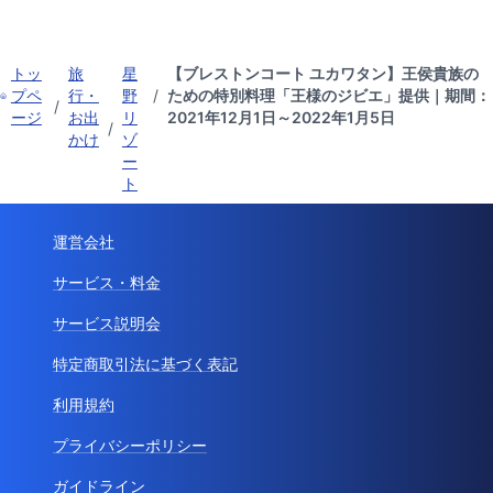
トッ
旅
星
【ブレストンコート ユカワタン】王侯貴族の
プペ
行・
野
/
ための特別料理「王様のジビエ」提供｜期間：
/
ージ
お出
リ
2021年12月1日～2022年1月5日
/
かけ
ゾ
ー
ト
運営会社
サービス・料金
サービス説明会
特定商取引法に基づく表記
利用規約
プライバシーポリシー
ガイドライン