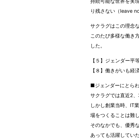
持続可能な世界を実現
り残さない（leave n
サクラグはこの理念
このたび多様な働き方
した。
【５】ジェンダー平
【８】働きがいも経
■ジェンダーにとら
サクラグでは直近2、
しかし創業当時、IT
場をつくることは難
そのなかでも、優秀
あっても活躍してい