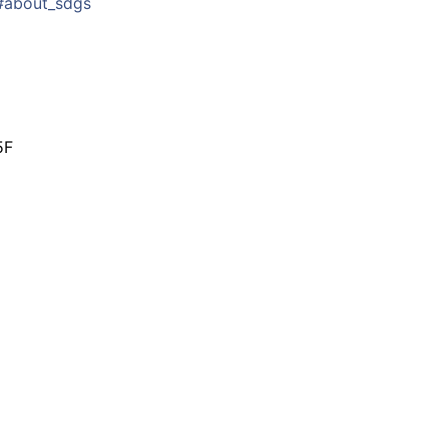
l#about_sdgs
F