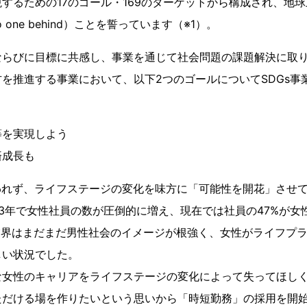
するための17のゴール・169のターゲットから構成され、地
o one behind）ことを誓っています（※1）。
ならびに目標に共感し、事業を通じて社会問題の課題解決に取
を推進する事業において、以下2つのゴールについてSDGs事
等を実現しよう
済成長も
われず、ライフステージの変化を味方に「可能性を開花」させ
3年で女性社員の数が圧倒的に増え、現在では社員の47%が女
業界はまだまだ男性社会のイメージが根強く、女性がライフプ
しい状況でした。
な女性のキャリアをライフステージの変化によって失ってほし
ただける場を作りたいという思いから「時短勤務」の採用を開