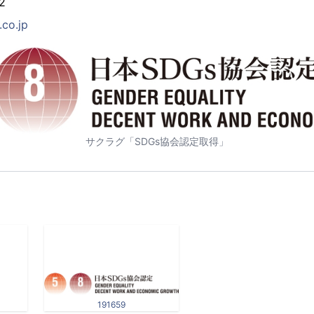
2
co.jp
サクラグ「SDGs協会認定取得」
191659