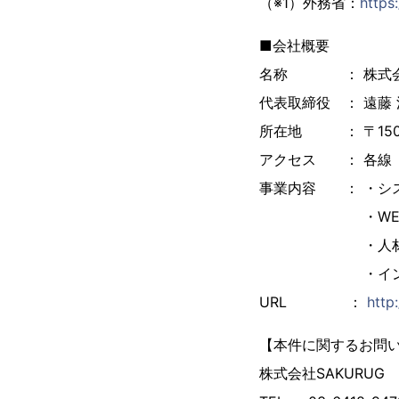
（※1）外務省：
https
■会社概要
名称 ： 株式会社
代表取締役 ： 遠藤
所在地 ： 〒150-
アクセス ： 各線
事業内容 ： ・シ
・WEBサイト
・人材
・インターネ
URL ：
http
【本件に関するお問
株式会社SAKURUG