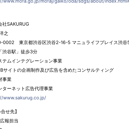
://www.mofa.go.jp/mofaj/gaiko/oda/sdgs/about/index.htm
SAKURUG
 洋之
0002 東京都渋谷区渋谷2-16-5 マニュライフプレイス渋谷5
「渋谷駅」徒歩3分
ステムインテグレーション事業
の企画制作及び広告を含めたコンサルティング
事業
ット広告代理事業
://www.sakurug.co.jp/
い合せ先】
 広報担当