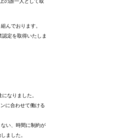
球上の誰一人として取
り組んでおります。
業認定を取得いたしま
て
性になりました。
ランに合わせて働ける
くない、時間に制約が
始しました。