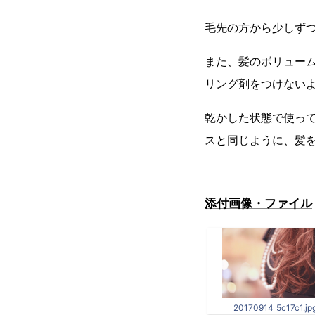
毛先の方から少しず
また、髪のボリュー
リング剤をつけない
乾かした状態で使っ
スと同じように、髪
添付画像・ファイル
20170914_5c17c1.jp