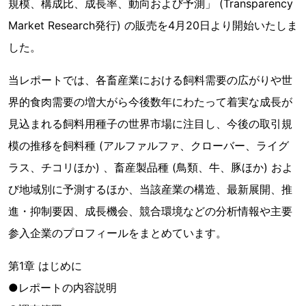
規模、構成比、成長率、動向および予測」 (Transparency
Market Research発行) の販売を4月20日より開始いたしま
した。
当レポートでは、各畜産業における飼料需要の広がりや世
界的食肉需要の増大がら今後数年にわたって着実な成長が
見込まれる飼料用種子の世界市場に注目し、今後の取引規
模の推移を飼料種 (アルファルファ、クローバー、ライグ
ラス、チコリほか) 、畜産製品種 (鳥類、牛、豚ほか) およ
び地域別に予測するほか、当該産業の構造、最新展開、推
進・抑制要因、成長機会、競合環境などの分析情報や主要
参入企業のプロフィールをまとめています。
第1章 はじめに
●レポートの内容説明