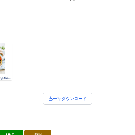
flat-lay-photography-of-vegetable-salad-on-plate-1640777.jpg
一括ダウンロード
LINE
印刷