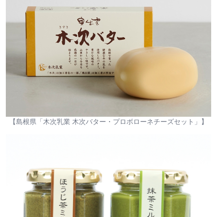
【島根県「木次乳業 木次バター・プロボローネチーズセット」】