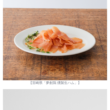
【宮崎県「夢創鶏 燻製生ハム」】