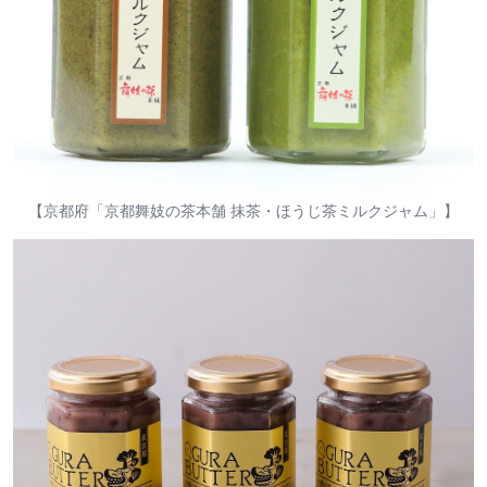
【京都府「京都舞妓の茶本舗 抹茶・ほうじ茶ミルクジャム」】