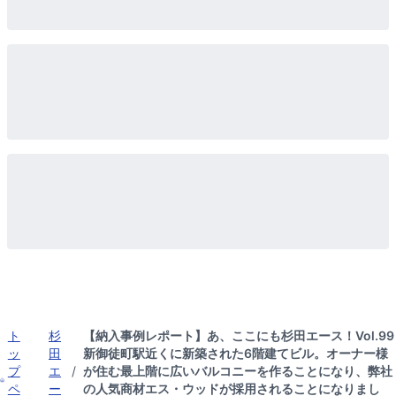
ト
杉
【納入事例レポート】あ、ここにも杉田エース！Vol.99
ッ
田
新御徒町駅近くに新築された6階建てビル。オーナー様
プ
エ
/
が住む最上階に広いバルコニーを作ることになり、弊社
ペ
ー
の人気商材エス・ウッドが採用されることになりまし