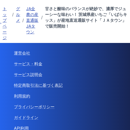
ト
グ
JA全
甘さと酸味のバランスが絶妙で、濃厚でジュ
ッ
/
ル
農の産
ーシーな味わい！ 茨城県産いちご「いばらキ
/
プ
メ
/
直通販
ッス」が産地直送通販サイト「ＪＡタウン」
ペ
JAタ
で販売開始！
ー
ウン
ジ
運営会社
サービス・料金
サービス説明会
特定商取引法に基づく表記
利用規約
プライバシーポリシー
ガイドライン
API利用