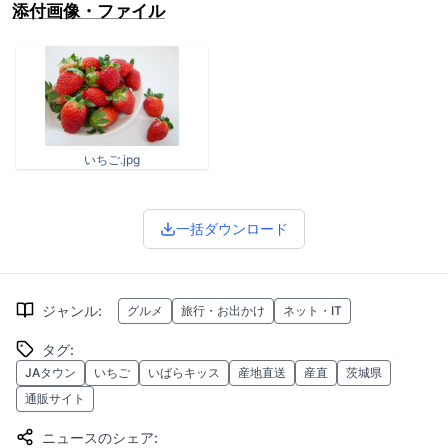
添付画像・ファイル
いちご.jpg
一括ダウンロード
ジャンル
:
グルメ
旅行・お出かけ
ネット・IT
タグ
:
JAタウン
いちご
いばらキッス
産地直送
産直
茨城県
通販サイト
ニュースのシェア
: