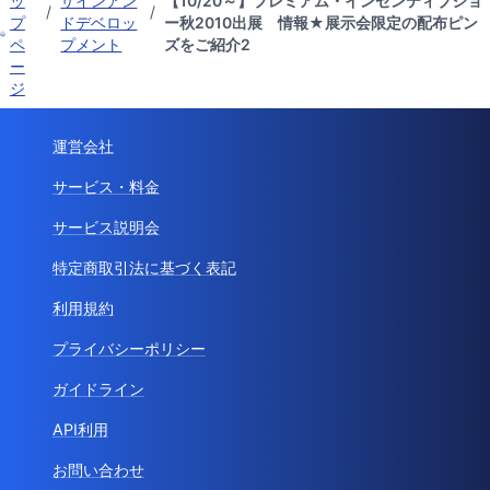
ッ
ザインアン
【10/20～】プレミアム・インセンティブショ
/
/
プ
ドデベロッ
ー秋2010出展 情報★展示会限定の配布ピン
ペ
プメント
ズをご紹介2
ー
ジ
運営会社
サービス・料金
サービス説明会
特定商取引法に基づく表記
利用規約
プライバシーポリシー
ガイドライン
API利用
お問い合わせ