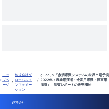
トッ
株式会社グ
gii.co.jp 「点滴灌漑システムの世界市場予測
プペ
ローバルイ
/
2022年：農業用灌漑・造園用灌漑・温室用
/
ージ
ンフォメー
灌漑」 - 調査レポートの販売開始
ション
運営会社