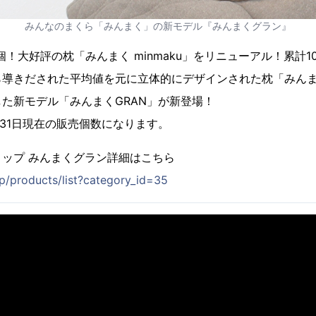
みんなのまくら「みんまく」の新モデル『みんまくグラン』
59 個！大好評の枕「みんまく minmaku」をリニューアル！累計
ら導きだされた平均値を元に立体的にデザインされた枕「みん
た新モデル「みんまくGRAN」が新登場！
月31日現在の販売個数になります。
ップ みんまくグラン詳細はこちら
jp/products/list?category_id=35