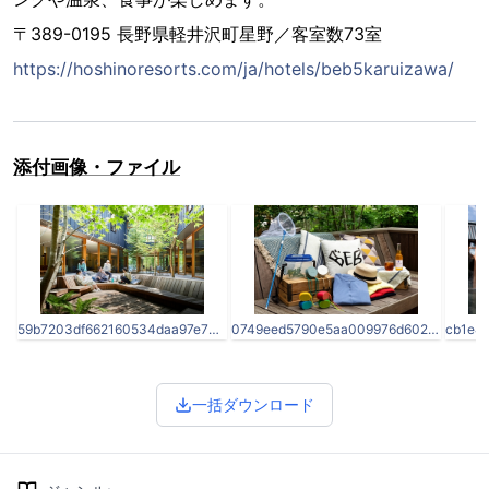
〒389-0195 長野県軽井沢町星野／客室数73室
https://hoshinoresorts.com/ja/hotels/beb5karuizawa/
添付画像・ファイル
59b7203df662160534daa97e70461237.jpg
0749eed5790e5aa009976d6029663063.jpg
一括ダウンロード