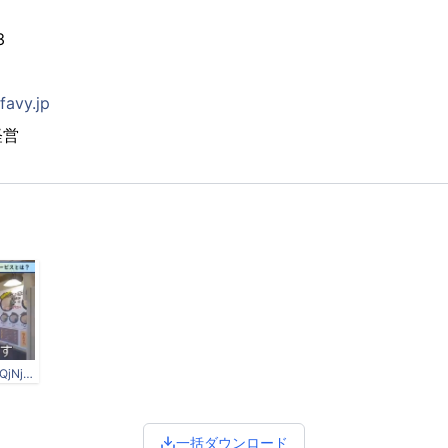
3
favy.jp
経営
czMjZXllY2F0Y2gjNjY3MTQjNjY3MTRfd3hlZmNXTVZWdC5qcGVn.jpeg
一括ダウンロード