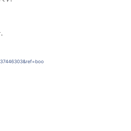
す。
1037446303&ref=boo