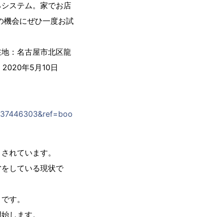
るシステム。家でお店
の機会にぜひ一度お試
在地：名古屋市北区龍
020年5月10日
1037446303&ref=boo
くされています。
営をしている現状で
とです。
開始します。