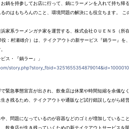
、お鍋を持参してお店に行って、鍋にラーメンを入れて持ち帰
れるのはもちろんのこと、環境問題の解決にも役立ちます。 こ
横浜家系ラーメンガチ家を運営する、株式会社ＯＵＥＮＳ（所
取締役：村瀬雄介）は、テイクアウトの新サービス『鍋ラー』を、2
す。
ービス・『鍋ラー』」
.com/story.php?story_fbid=3251655354879014&id=10000
響で緊急事態宣言が出され、飲食店は休業や時間短縮を余儀な
は生き残るため、テイクアウトや通販など試行錯誤しながら経
る中、問題になっているのが容器などのゴミが増加しているこ
く、飲食店が生き残っていくための新テイクアウトサービスを