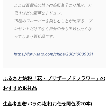
ここは百貨店の地下の高級菓子売り場か、と
思うほどの豪華なトリュフ。
15種のフレーバーを楽しむことが出来る、プ
レゼントだけでなく自分の分も申込したくな
ってしまう返礼品です。
https://furu-sato.com/chiba/230/10039331
ふるさと納税「花・ブリザーブドフラワー」の
おすすめ返礼品
生産者直送!バラの花束(お任せ同色系20本)