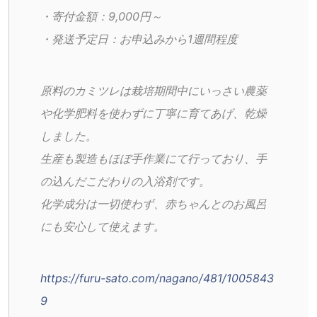
・寄付金額：9,000円～
・発送予定日：お申込みから1週間程度
原料のカミツレは栽培期間中にいっさい農薬
や化学肥料を使わずに丁寧に育てあげ、乾燥
しました。
生産も製造もほぼ手作業にて行っており、手
の込んだこだわりの入浴剤です。
化学成分は一切使わず、赤ちゃんとのお風呂
にも安心して使えます。
https://furu-sato.com/nagano/481/1005843
9