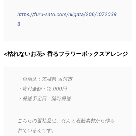
https://furu-sato.com/niigata/206/1072039
8
<枯れないお花> 香るフラワーボックスアレンジ
・自治体：茨城県 古河市
・寄付金額：12,000円
・発送予定日：随時発送
こちらの返礼品は、なんと石鹸素材から作ら
れているんです。