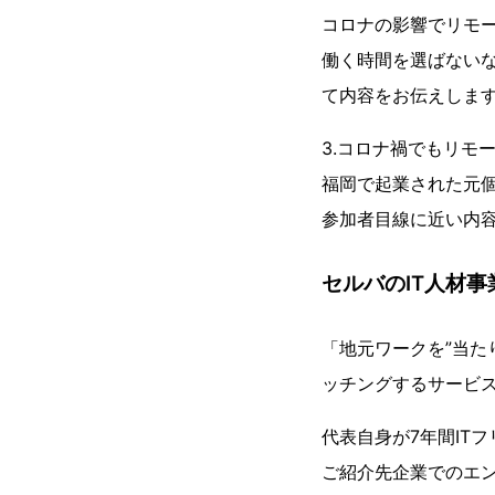
コロナの影響でリモ
働く時間を選ばない
て内容をお伝えしま
3.コロナ禍でもリモ
福岡で起業された元
参加者目線に近い内容
セルバのIT人材
「地元ワークを”当た
ッチングするサービ
代表自身が7年間IT
ご紹介先企業でのエ