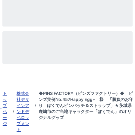
ト
株式会
◆PINS FACTORY（ピンズファクトリー）◆ ピ
ッ
社デザ
ンズ実例No.457Happy Egg+ 様 「勝負のお守
プ
インア
/
り ぼくでんピンバッチ＆ストラップ」★茨城県
ペ
/
ンドデ
鹿嶋市のご当地キャラクター「ぼくでん」のオリ
ー
ベロッ
ジナルグッズ
ジ
プメン
ト