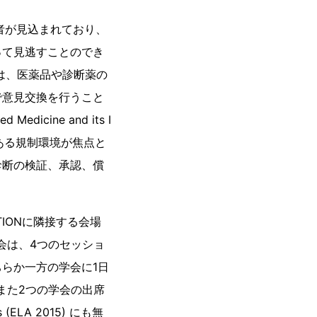
来場者が見込まれており、
って見逃すことのでき
は、医薬品や診断薬の
で意見交換を行うこと
cine and its I
りつつある規制環境が焦点と
診断の検証、承認、償
BVOLUTIONに隣接する会場
の学会は、4つのセッショ
らか一方の学会に1日
また2つの学会の出席
s (ELA 2015) にも無