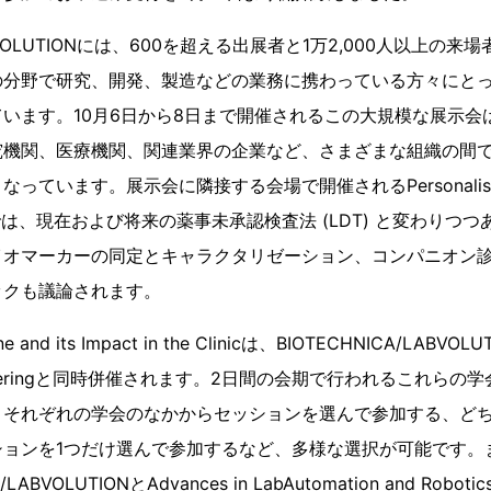
LABVOLUTIONには、600を超える出展者と1万2,000人以上の
の分野で研究、開発、製造などの業務に携わっている方々にと
います。10月6日から8日まで開催されるこの大規模な展示会
究機関、医療機関、関連業界の企業など、さまざまな組織の間
います。展示会に隣接する会場で開催されるPersonalised Medi
 Clinicでは、現在および将来の薬事未承認検査法 (LDT) と変わ
イオマーカーの同定とキャラクタリゼーション、コンパニオン
ックも議論されます。
cine and its Impact in the Clinicは、BIOTECHNICA/LA
gineeringと同時併催されます。2日間の会期で行われるこれら
、それぞれの学会のなかからセッションを選んで参加する、どち
ョンを1つだけ選んで参加するなど、多様な選択が可能です。
ABVOLUTIONとAdvances in LabAutomation and Robotic