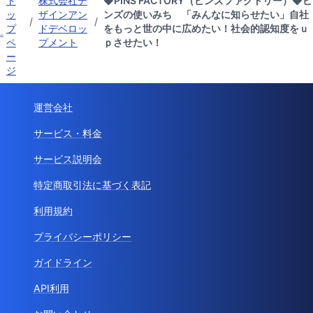
ト
株式会社デ
◆PINS FACTORY（ピンズファクトリー）◆ピ
ッ
ザインアン
ンズの使いみち 「みんなに知らせたい」自社
/
/
プ
ドデベロッ
をもっと世の中に広めたい！社会的認知度をｕ
ペ
プメント
ｐさせたい！
ー
ジ
運営会社
サービス・料金
サービス説明会
特定商取引法に基づく表記
利用規約
プライバシーポリシー
ガイドライン
API利用