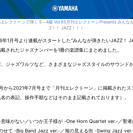
エレクトーンで弾く 5～4級 Vol.65月刊エレクトーンPresents みんな
Z！！ JAZZ！！！
6年1月号より連載がスタートした“みんなが弾きたいJAZZ！ JAZ
掲載されたジャズナンバーを1冊の楽譜集にまとめました。
ボ、ジャズワルツなど、さまざまなジャズスタイルのサウンド
8月号から2021年7月号まで「月刊エレクトーン」に掲載された
色名の表記、操作手順などはそのまま記載されております）。
ない／いつか王子様が -One Horn Quartet ver.-／聖者の行進
をのせて -Big Band Jazz ver.-／海の見える街 -Swing Jazz