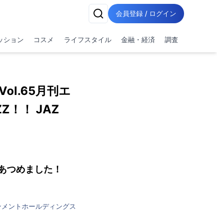
会員登録 / ログイン
ッション
コスメ
ライフスタイル
金融・経済
調査
ol.65月刊エ
Z！！ JAZ
あつめました！
ンメントホールディングス