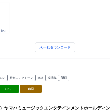
.jpg
一括ダウンロード
エレ
月刊エレクトーン
楽譜
楽譜集
譜面
LINE
印刷
）ヤマハミュージックエンタテインメントホールディ