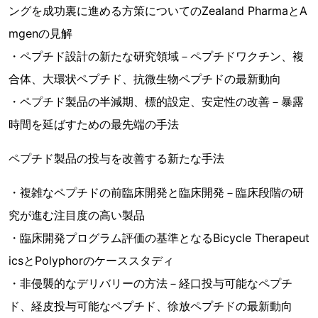
ングを成功裏に進める方策についてのZealand PharmaとA
mgenの見解
・ペプチド設計の新たな研究領域－ペプチドワクチン、複
合体、大環状ペプチド、抗微生物ペプチドの最新動向
・ペプチド製品の半減期、標的設定、安定性の改善－暴露
時間を延ばすための最先端の手法
ペプチド製品の投与を改善する新たな手法
・複雑なペプチドの前臨床開発と臨床開発－臨床段階の研
究が進む注目度の高い製品
・臨床開発プログラム評価の基準となるBicycle Therapeut
icsとPolyphorのケーススタディ
・非侵襲的なデリバリーの方法－経口投与可能なペプチ
ド、経皮投与可能なペプチド、徐放ペプチドの最新動向