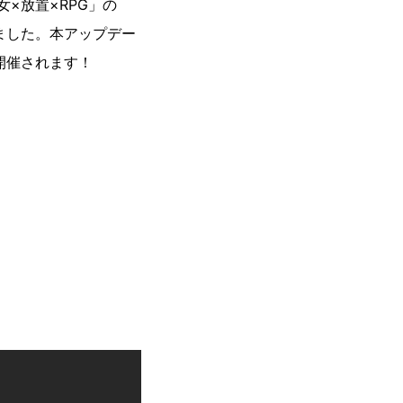
少女×放置×RPG」の
ました。本アップデー
開催されます！