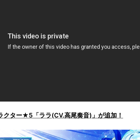
ラクター★5「ララ(CV.高尾奏音)」が追加！