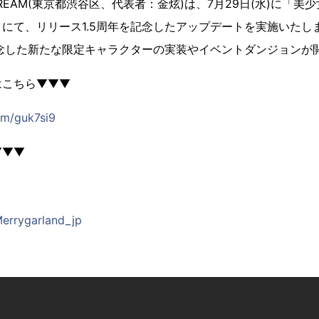
STREAM(東京都渋谷区、代表者：金炫)は、7月29日(水)に「美
にて、リリース1.5周年を記念したアップデートを実施いたし
記念した新たな限定キャラクターの実装やイベントダンジョンが
はこちら▼▼▼
om/guk7si9
▼▼▼
Merrygarland_jp