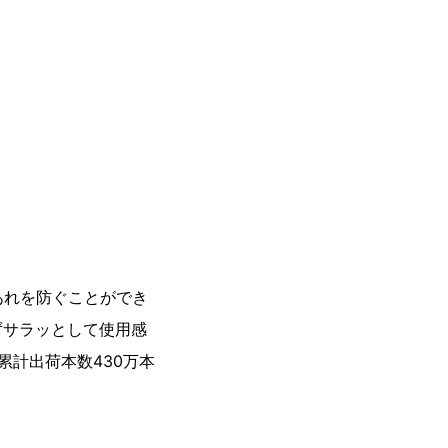
0万本※4突破！
あれを防ぐことができ
ずサラッとして使用感
計出荷本数430万本