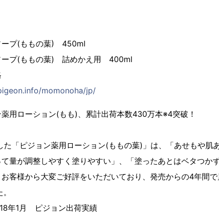
プ(ももの葉) 450ml
(ももの葉) 詰めかえ用 400ml
格
/pigeon.info/momonoha/jp/
ジョン薬用ローション(もも)、累計出荷本数43
始した「ピジョン薬用ローション(ももの葉)」は、「あせもや肌
って量が調整しやすく塗りやすい」、「塗ったあとはベタつか
お客様から大変ご好評をいただいており、発売からの4年間で累
た。
2018年1月 ピジョン出荷実績