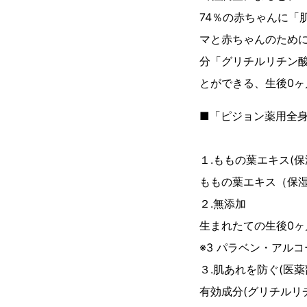
74％の赤ちゃんに「
マと赤ちゃんのため
分「グリチルリチン
とができる、生後0
■「ピジョ
１.ももの葉エキス(保
ももの葉エキス（保
２.無添加
生まれたての生後0ヶ
※3 パラベン・アル
３.肌あれを防ぐ(医薬
有効成分(グリチルリ