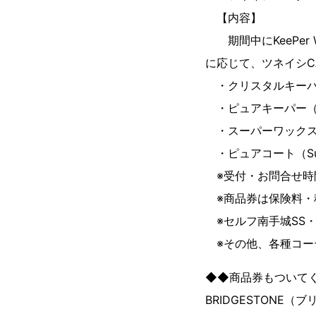
【内容】
期間中にKeePer 
に応じて、ツネイシ
・クリスタルキーパー（
・ピュアキーパー（Kee
・スーパーワックス（S
・ピュアコート（Sup
※受付・お問合せ時間
※商品券は保険料・
※セルフ南手城SS・
※その他、各種コー
◆◆商品券もついて
BRIDGESTON