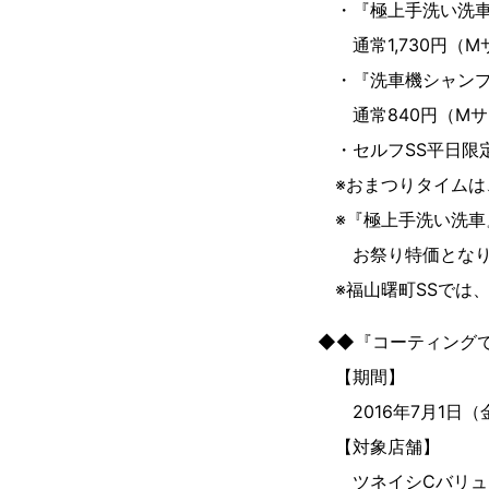
・『極上手洗い洗車
通常1,730円（Mサ
・『洗車機シャンプ
通常840円（Mサ
・セルフSS平日限定
※おまつりタイムは、
※『極上手洗い洗車
お祭り特価となり
※福山曙町SSでは
◆◆『コーティング
【期間】
2016年7月1日（
【対象店舗】
ツネイシCバリュー