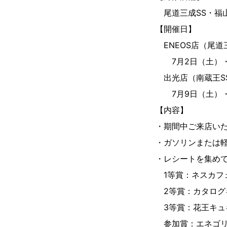
尾道三成SS・福山曙
【開催日】
ENEOS店（尾道三
7月2日（土）・3日
出光店（南蔵王S
7月9日（土）・10
【内容】
・期間中ご来店いた
・ガソリンまたは軽
・レシートを集めて
1等賞：ネスカフェ
2等賞：カタログ
3等賞：花王キュキ
参加賞：エネゴリ