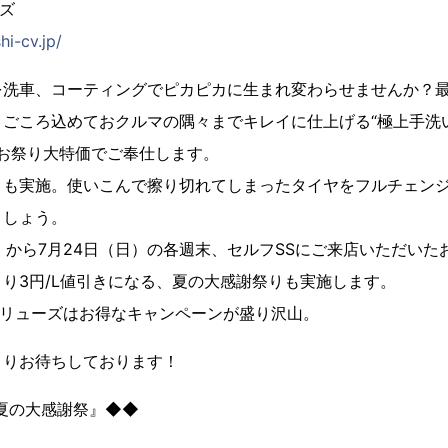
ズ
hi-cv.jp/
を洗車、コーティングでピカピカに生まれ変わらせませんか？
ごころ込めておクルマの隅々までキレイに仕上げる“極上手洗い洗
円のお祭り大特価でご奉仕します。
りも実施。使いこんで擦り切れてしまったタイヤをフルチェン
ましょう。
）から7月24日（日）の各週末、セルフSSにご来店いただいた
り3円/L値引きになる、夏の大感謝祭りも実施します。
バリューズはお得なキャンペーンが盛り沢山。
よりお待ちしております！
夏の大感謝祭』◆◆