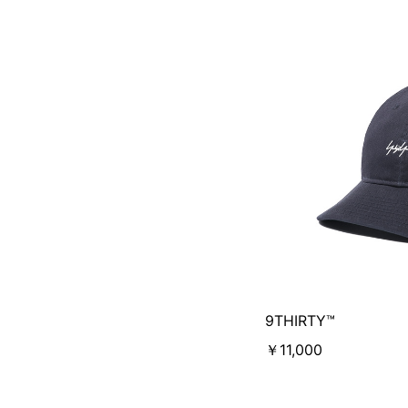
9THIRTY™
￥11,000