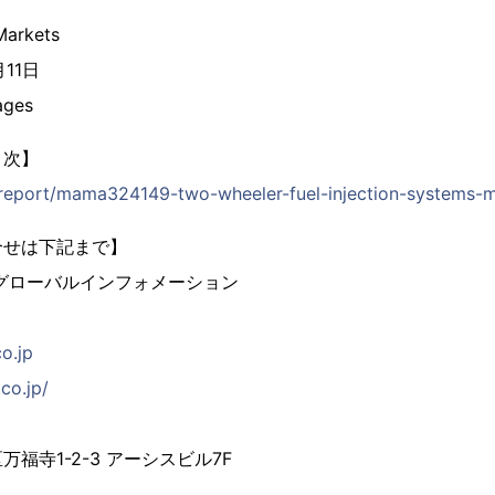
arkets
月11日
ges
目次】
p/report/mama324149-two-wheeler-fuel-injection-systems-m
合せは下記まで】
グローバルインフォメーション
co.jp
co.jp/
福寺1-2-3 アーシスビル7F