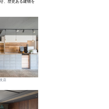
させ、歴史ある建物を
支店