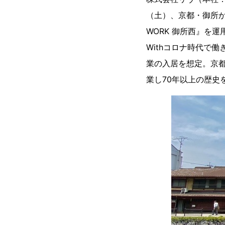
（土）、京都・御所か
WORK 御所西』を
Withコロナ時代で
業の入居を想定。京
業し70年以上の歴史