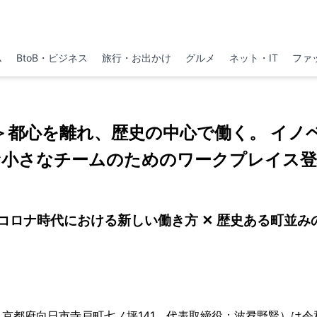
ム
BtoB・ビジネス
旅行・お出かけ
グルメ
ネット・IT
ファ
＞都心を離れ、歴史の中心で働く。 イノ
む小さなチームのためのワークプレイス登
thコロナ時代における新しい働き方 ✕ 歴史ある町並み
京都府向日市寺戸町七ノ坪141、代表取締役：波夛野賢）は令和