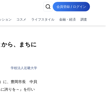
会員登録 / ログイン
ッション
コスメ
ライフスタイル
金融・経済
調査
とから、まちに
学校法人近畿大学
月）に、豊岡市長 中貝
ちに誇りを～』を行い