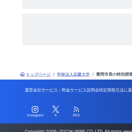
トップページ
/
学校法人近畿大学
/
豊岡市長の特別授
運営会社
サービス・料金
サービス説明会
特定商取引法に基
Instagram
X
RSS
Copyright 2006- SOCIALWIRE CO.,LTD. All rights rese