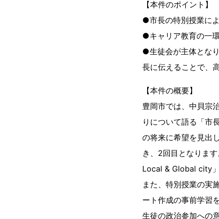
【本件のポイント】
●市長の特別授業に
●キャリア教育の一
●生徒会が主体とな
長に伝えることで、
【本件の概要】
豊岡市では、中貝宗治
りについて語る「市
の将来に希望を見出
き、2回目となりま
Local & Glo
また、特別授業の実
ート作成の事前学習
生徒の政治参加への