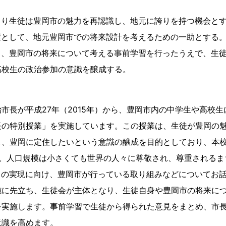
より生徒は豊岡市の魅力を再認識し、地元に誇りを持つ機会と
環として、地元豊岡市での将来設計を考えるための一助とする
り、豊岡市の将来について考える事前学習を行ったうえで、生
高校生の政治参加の意識を醸成する。
市長が平成27年（2015年）から、豊岡市内の中学生や高校
長の特別授業」を実施しています。この授業は、生徒が豊岡の
し、豊岡に定住したいという意識の醸成を目的としており、本
す。人口規模は小さくても世界の人々に尊敬され、尊重されるま
bal city」の実現に向け、豊岡市が行っている取り組みなどについて
施に先立ち、生徒会が主体となり、生徒自身や豊岡市の将来に
を実施します。事前学習で生徒から得られた意見をまとめ、市
意識を高めます。