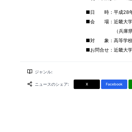
■日 時：平成28年（2
■会 場：近畿大学
（兵庫県豊岡市戸牧
■対 象：高等学校2
■お問合せ：近畿大学附
ジャンル
:
ニュースのシェア
:
X
Facebook