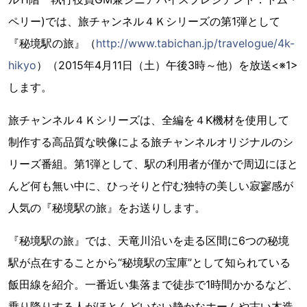
ペリー)では、旅チャンネル４Ｋシリーズの第1弾として
『秘境駅の旅』（
http://www.tabichan.jp/travelogue/4k-
hikyo
）（2015年4月11日（土）午後3時～他）を放送<※1>
します。
旅チャンネル４Ｋシリーズは、全編を４K機材を使用して
制作する高品質な映像による旅チャンネルオリジナルのシ
リーズ番組。第1弾として、駅の利用者が僅かで周辺にほと
んど何も無い中に、ひっそりと佇む独特の美しい寂寥感が
人気の『秘境駅の旅』をお送りします。
『秘境駅の旅』では、天竜川沿いを走る区間に6つの秘境
駅が点在することから“秘境駅の宝庫”として知られている
飯田線を紹介。一番近い集落まで徒歩で1時間かかるなど、
乗り降りする人がほとんどいない静かなホームや古い木造