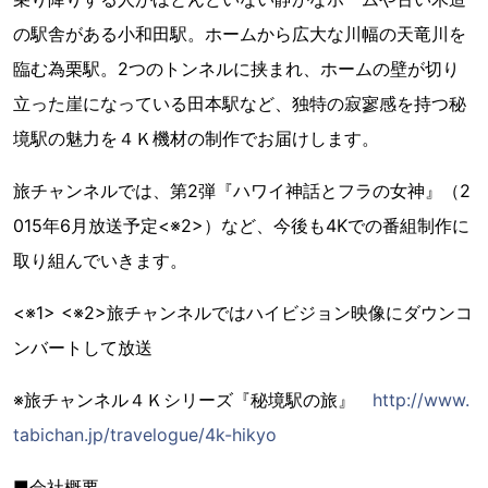
の駅舎がある小和田駅。ホームから広大な川幅の天竜川を
臨む為栗駅。2つのトンネルに挟まれ、ホームの壁が切り
立った崖になっている田本駅など、独特の寂寥感を持つ秘
境駅の魅力を４Ｋ機材の制作でお届けします。
旅チャンネルでは、第2弾『ハワイ神話とフラの女神』（2
015年6月放送予定<※2>）など、今後も4Kでの番組制作に
取り組んでいきます。
<※1> <※2>旅チャンネルではハイビジョン映像にダウンコ
ンバートして放送
※旅チャンネル４Ｋシリーズ『秘境駅の旅』
http://www.
tabichan.jp/travelogue/4k-hikyo
■会社概要