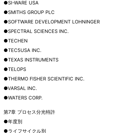
●SI-WARE USA
●SMITHS GROUP PLC
●SOFTWARE DEVELOPMENT LOHNINGER
●SPECTRAL SCIENCES INC.
●TECHEN
●TEC5USA INC.
●TEXAS INSTRUMENTS
●TELOPS
●THERMO FISHER SCIENTIFIC INC.
●VARSAL INC.
●WATERS CORP.
第7章 プロセス分光特許
●年度別
●ライフサイクル別