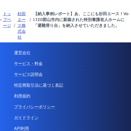
トッ
杉田
【納入事例レポート】あ、ここにも杉田エース！Vo
プペ
エー
/
l.120郡山市内に新築された特別養護老人ホームに
ージ
/
ス株
「避難滑り台」を納入させていただきました。
式会
社
運営会社
サービス・料金
サービス説明会
特定商取引法に基づく表記
利用規約
プライバシーポリシー
ガイドライン
API利用