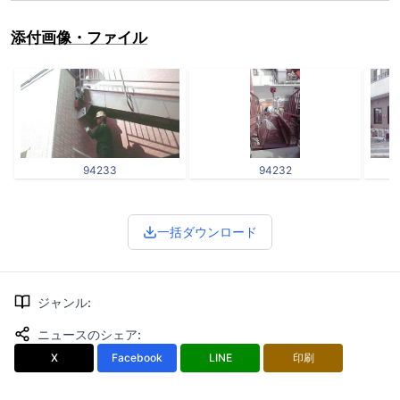
添付画像・ファイル
94233
94232
一括ダウンロード
ジャンル
:
ニュースのシェア
:
X
Facebook
LINE
印刷