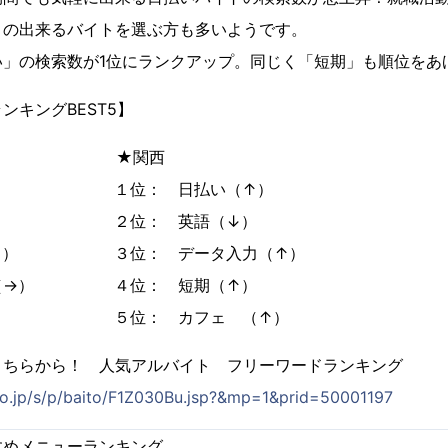
との出来るバイトを選ぶ方も多いようです。
」の検索数が1位にランクアップ。同じく「短期」も順位をあ
ンキングBEST5】
 ★関西
（↑） １位： 日払い（↑）
↑） ２位： 英語（↓）
（↓） ３位： データ入力（↑）
力（→） ４位： 短期（↑）
（→） ５位： カフェ （↑）
こちらから！ 人気アルバイト フリーワードランキング
co.jp/s/p/baito/F1Z030Bu.jsp?&mp=1&prid=50001197
すめメニューランキング