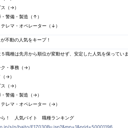
ビス（→）
掃・警備・製造（↑）
・テレマ・オペレーター（↓）
５が不動の人気をキープ！
５職種は先月から順位が変動せず、安定した人気を保ってい
ーク・事務（→）
ド（→）
ビス（→）
掃・警備・製造（→）
・テレマ・オペレーター（→）
から！ 人気バイト 職種ランキング
co.jp/s/p/baito/F1Z030Bu.jsp?&mp=1&prid=50001196