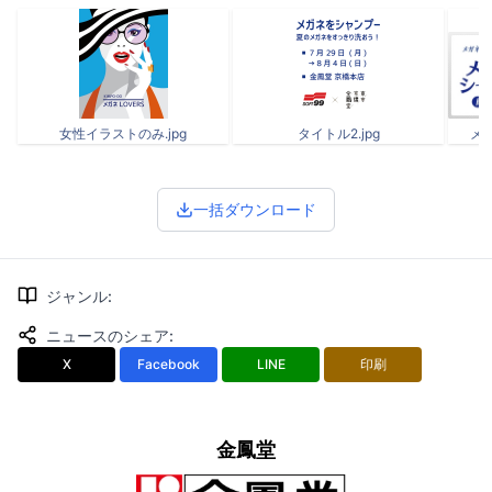
女性イラストのみ.jpg
タイトル2.jpg
メガ
一括ダウンロード
ジャンル
:
ニュースのシェア
:
X
Facebook
LINE
印刷
金鳳堂