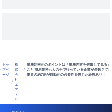
トッ
株
業務効率化のポイントは「業務内容を俯瞰して見る」
プペ
式
/
こと 簡易業務も人の手で行っている企業が多数？ 労
ージ
会
働者の約7割が自動化の必要性を感じた経験あり！
社
/
エ
ア
ト
リ