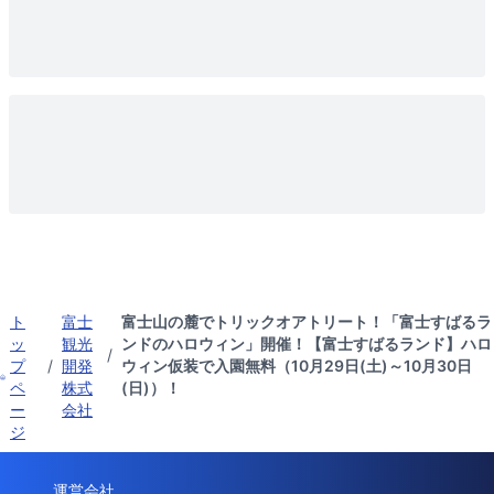
ト
富士
富士山の麓でトリックオアトリート！「富士すばるラ
ッ
観光
ンドのハロウィン」開催！【富士すばるランド】ハロ
/
プ
/
開発
ウィン仮装で入園無料（10月29日(土)～10月30日
ペ
株式
(日)）！
ー
会社
ジ
運営会社