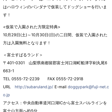
はハロウィンのバンダナで仮装してドッグショーを行いま
す！
<仮装で入園された方限定特典>
10月29日(土)～10月30日(日)の二日間、仮装で入園された
方は入園無料となります！
＜富士すばるランド＞
〒401-0301 山梨県南都留郡富士河口湖町船津字剣丸尾6
663-1
TEL 0555-72-2239 FAX 0555-72-2918
URL
http://subaruland.jp/
E-mail
doggypark@fuji-net.c
o.jp
アクセス：中央自動車道河口湖ICから富士スバルラインを
富士山方面へ約5分