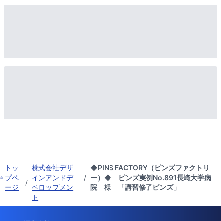
トッ
株式会社デザ
◆PINS FACTORY（ピンズファクトリ
プペ
インアンドデ
/
ー）◆ ピンズ実例No.891長崎大学病
/
ージ
ベロップメン
院 様 「講習修了ピンズ」
ト