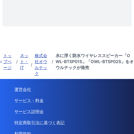
トッ
ネッ
株式会
水に浮く防水ワイヤレススピーカー「O
プペ
/
ト・
社オウ
/
WL-BTSP01S」「OWL-BTSP02S」をオ
/
ージ
IT
ルテッ
ウルテックが発売
ク
運営会社
サービス・料金
サービス説明会
特定商取引法に基づく表記
利用規約