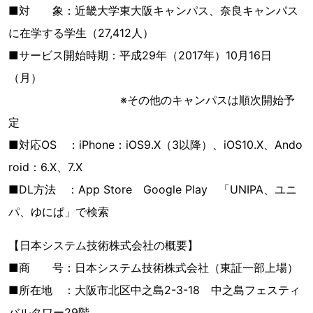
■対 象：近畿大学東大阪キャンパス、奈良キャンパス
に在学する学生（27,412人）
■サービス開始時期：平成29年（2017年）10月16日
（月）
※その他のキャンパスは順次開始予
定
■対応OS ：iPhone：iOS9.X（3以降）、iOS10.X、Ando
roid：6.X、7.X
■DL方法 ：App Store Google Play 「UNIPA、ユニ
パ、ゆにぱ」で検索
【日本システム技術株式会社の概要】
■商 号：日本システム技術株式会社（東証一部上場）
■所在地 ：大阪市北区中之島2-3-18 中之島フェスティ
バルタワー29階