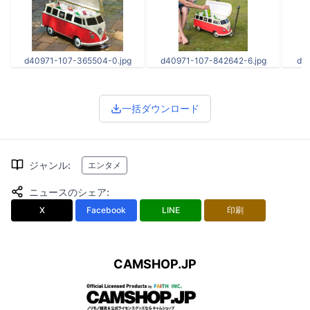
d40971-107-365504-0.jpg
d40971-107-842642-6.jpg
d4
一括ダウンロード
ジャンル
:
エンタメ
ニュースのシェア
:
X
Facebook
LINE
印刷
CAMSHOP.JP