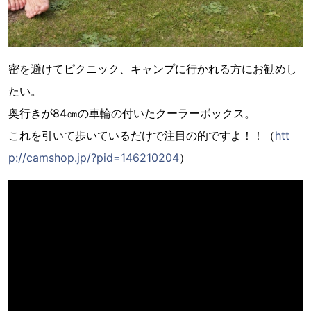
密を避けてピクニック、キャンプに行かれる方にお勧めし
たい。
奥行きが84㎝の車輪の付いたクーラーボックス。
これを引いて歩いているだけで注目の的ですよ！！（
htt
p://camshop.jp/?pid=146210204
）