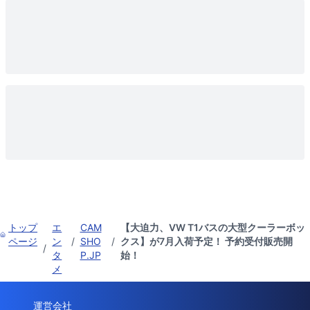
トップ
エ
CAM
【大迫力、VW T1バスの大型クーラーボッ
ページ
ン
/
SHO
/
クス】が7月入荷予定！ 予約受付販売開
/
タ
P.JP
始！
メ
運営会社