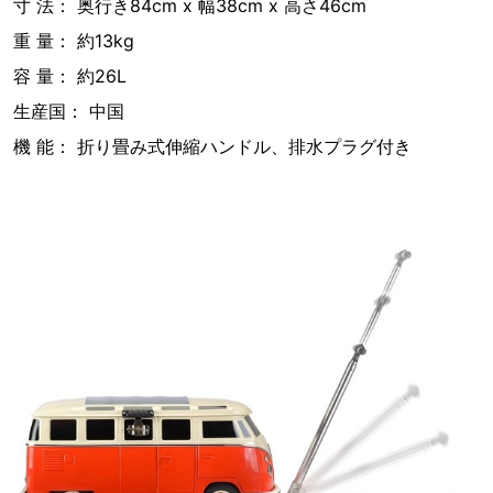
寸 法： 奥行き84cm x 幅38cm x 高さ46cm
重 量： 約13kg
容 量： 約26L
生産国： 中国
機 能： 折り畳み式伸縮ハンドル、排水プラグ付き