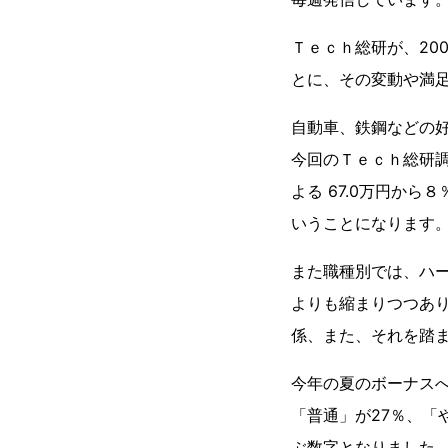
Ｔｅｃｈ総研が、20
とに、その変動や満
自動車、鉄鋼などの
今回のＴｅｃｈ総研調
よる 67.0万円か
いうことになります
また職種別では、ハ
よりも縮まりつつあ
係、また、それを踏
今年の夏のボーナス
「普通」が27％、「
ぶ数字となりました