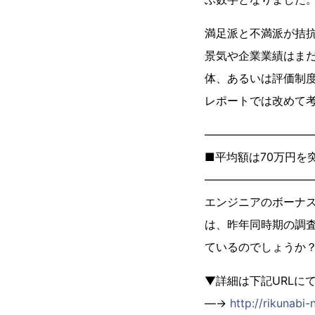
満足派と不満派が拮
景気や企業業績はま
体、あるいは評価制
レポートでは改めて
―――――――――
■平均額は70万円を
―――――――――
エンジニアのボーナス
は、昨年同時期の調査
ているのでしょうか
▼詳細は下記URLに
―→
http://rikunabi