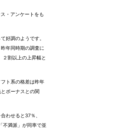
ナス・アンケートをも
って好調のようです。
、昨年同時期の調査に
と、２割以上の上昇幅と
ソフト系の格差は昨年
義とボーナスとの関
合わせると37％、
「不満派」が同率で並