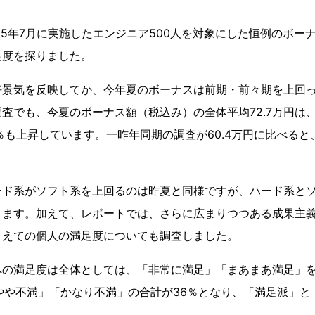
05年7月に実施したエンジニア500人を対象にした恒例のボー
足度を探りました。
好景気を反映してか、今年夏のボーナスは前期・前々期を上回
査でも、今夏のボーナス額（税込み）の全体平均72.7万円は
ら８％も上昇しています。一昨年同期の調査が60.4万円に比べる
。
ード系がソフト系を上回るのは昨夏と同様ですが、ハード系と
ります。加えて、レポートでは、さらに広まりつつある成果主
まえての個人の満足度についても調査しました。
への満足度は全体としては、「非常に満足」「まあまあ満足」を
やや不満」「かなり不満」の合計が36％となり、「満足派」と
。