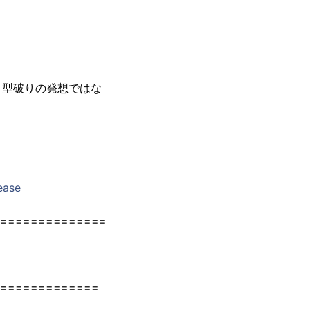
、型破りの発想ではな
ease
==============
=============