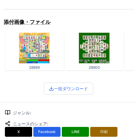
添付画像・ファイル
28899
28900
一括ダウンロード
ジャンル
:
ニュースのシェア
:
X
Facebook
LINE
印刷