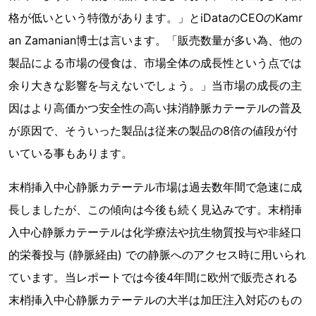
格が低いという特徴があります。」とiDataのCEOのKamr
an Zamanian博士は言います。「販売数量が多い為、他の
製品による市場の侵食は、市場全体の成長性という点では
余り大きな影響を与えないでしょう。」当市場の成長の主
因はより高価かつ安全性の高い抹消静脈カテーテルの普及
が原因で、そういった製品は従来の製品の8倍の値段が付
いている事もあります。
末梢挿入中心静脈カテーテル市場は過去数年間で急速に成
長しましたが、この傾向は今後も続く見込みです。末梢挿
入中心静脈カテーテルは化学療法や抗生物質投与や非経口
的栄養投与 (静脈経由) での静脈へのアクセス時に用いられ
ています。当レポートでは今後4年間に欧州で販売される
末梢挿入中心静脈カテーテルの大半は加圧注入対応のもの