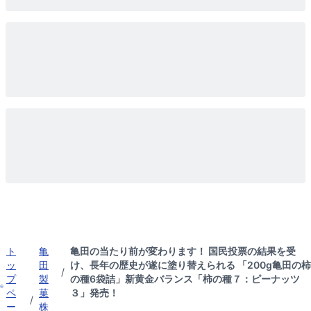
ト
亀
亀田の当たり前が変わります！ 国民投票の結果を受
ッ
田
け、長年の歴史が遂に塗り替えられる 「200g亀田の柿
/
プ
製
の種6袋詰」新黄金バランス「柿の種７：ピーナッツ
ペ
菓
３」発売！
/
ー
株