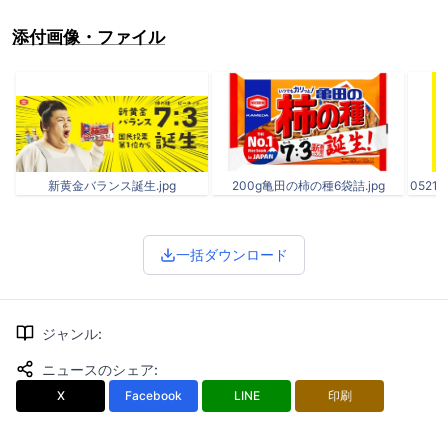
添付画像・ファイル
新黄金バランス誕生.jpg
200g亀田の柿の種6袋詰.jpg
0521
一括ダウンロード
ジャンル
:
ニュースのシェア
:
X
Facebook
LINE
印刷