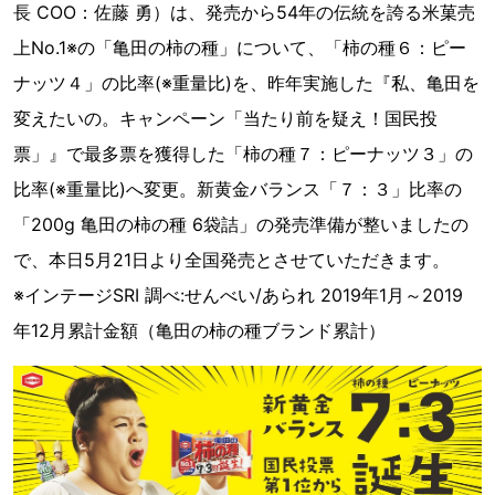
長 COO：佐藤 勇）は、発売から54年の伝統を誇る米菓売
上No.1※の「亀田の柿の種」について、「柿の種６：ピー
ナッツ４」の比率(※重量比)を、昨年実施した『私、亀田を
変えたいの。キャンペーン「当たり前を疑え！国民投
票」』で最多票を獲得した「柿の種７：ピーナッツ３」の
比率(※重量比)へ変更。新黄金バランス「７：３」比率の
「200g 亀田の柿の種 6袋詰」の発売準備が整いましたの
で、本日5月21日より全国発売とさせていただきます。
※インテージSRI 調べ:せんべい/あられ 2019年1月～2019
年12月累計金額（亀田の柿の種ブランド累計）