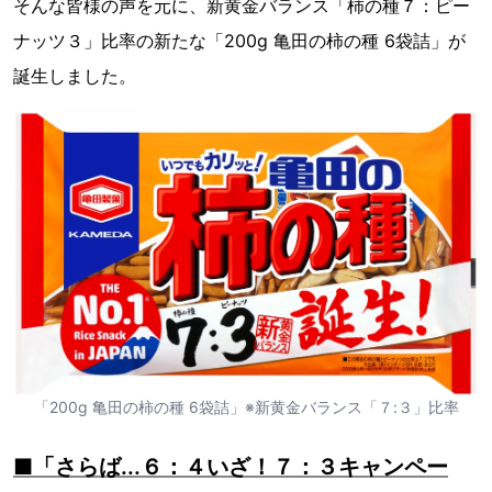
そんな皆様の声を元に、新黄金バランス「柿の種７：ピー
ナッツ３」比率の新たな「200g 亀田の柿の種 6袋詰」が
誕生しました。
「200g 亀田の柿の種 6袋詰」※新黄金バランス「７:３」比率
■「さらば...６：４いざ！７：３キャンペー