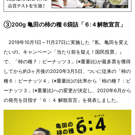
③200g 亀田の柿の種 6袋詰「６:４解散宣言」
2019年10月1日～11月27日に実施した『私、亀田を変え
たいの。キャンペーン「当たり前を疑え！国民投票」』
で、「柿の種７：ピーナッツ３」(※重量比)が最多票を獲得
してから約3ヶ月後の2020年3月5日、ついに従来の「柿の
種６：ピーナッツ４」(※重量比)の比率から「柿の種７：ピ
ーナッツ３」(※重量比)への変更が決定し、2020年6月から
の発売を目指す「６：４ 解散宣言」を発表しました。