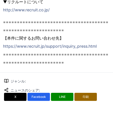
▼リクルートについて
http://www.recruit.co.jp/
======================================
======================
【本件に関するお問い合わせ先】
https://www.recruit.jp/support/inquiry_press.html
======================================
======================
ジャンル
:
ニュースのシェア
:
X
Facebook
LINE
印刷