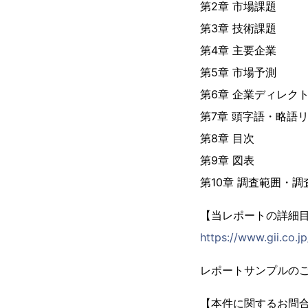
第2章 市場課題
第3章 技術課題
第4章 主要企業
第5章 市場予測
第6章 企業ディレク
第7章 頭字語・略語
第8章 目次
第9章 図表
第10章 調査範囲・
【当レポートの詳細
https://www.gii.co.j
レポートサンプルの
【本件に関するお問